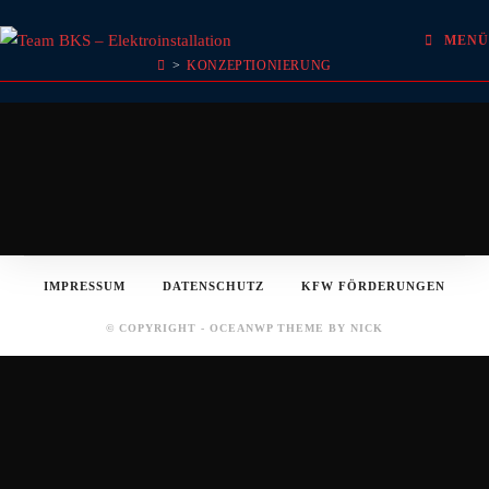
Zum
KONZEPTIONIERUNG
Inhalt
MENÜ
>
KONZEPTIONIERUNG
springen
IMPRESSUM
DATENSCHUTZ
KFW FÖRDERUNGEN
© COPYRIGHT - OCEANWP THEME BY NICK